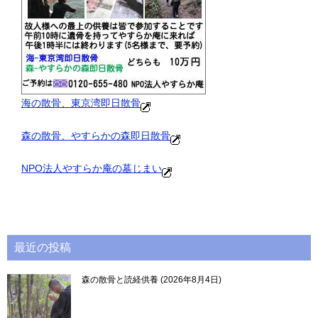
海の散骨、東京湾即日散骨
森の散骨、やすらかの森即日散骨
NPO法人やすらか庵の墓じまい
最近の投稿
森の散骨と読経供養
2026年8月4日