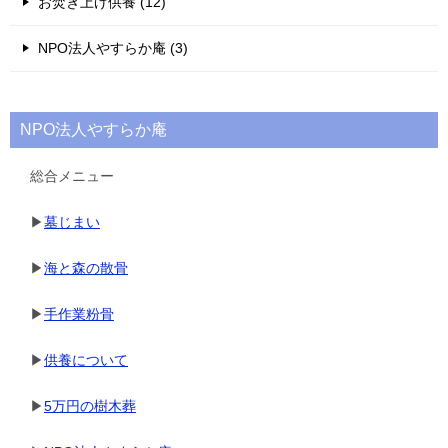
お焚き上げ供養 (12)
NPO法人やすらか庵 (3)
NPO法人やすらか庵
総合メニュー
▶
墓じまい
▶
海と森の散骨
▶
手作業粉骨
▶
供養について
▶
5万円の樹木葬