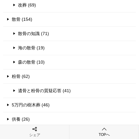
改葬 (69)
散骨 (154)
散骨の知識 (71)
海の散骨 (19)
森の散骨 (10)
粉骨 (62)
遺骨と粉骨の質疑応答 (41)
5万円の樹木葬 (46)
供養 (26)
お焚き上げ供養 (12)
TOPへ
シェア