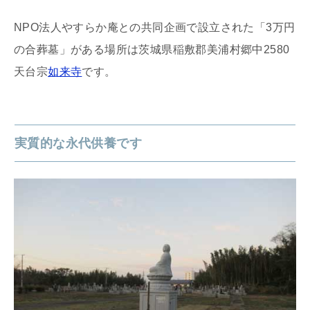
NPO法人やすらか庵との共同企画で設立された「3万円
の合葬墓」がある場所は茨城県稲敷郡美浦村郷中2580
天台宗
如来寺
です。
実質的な永代供養です