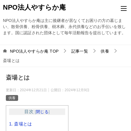
NPO法人やすらか庵
NPO法人やすらか庵は主に後継者が居なくてお困りの方の墓じま
い、散骨供養、粉骨供養、樹木葬、永代供養などのお手伝いを致し
ます。国に認証された団体として毎年活動報告を提出しています。
NPO法人やすらか庵
TOP
記事一覧
供養
斎場とは
斎場とは
更新日：
2024年12月21日
公開日：
2024年12月9日
供養
目次
[
閉じる
]
1.
斎場とは