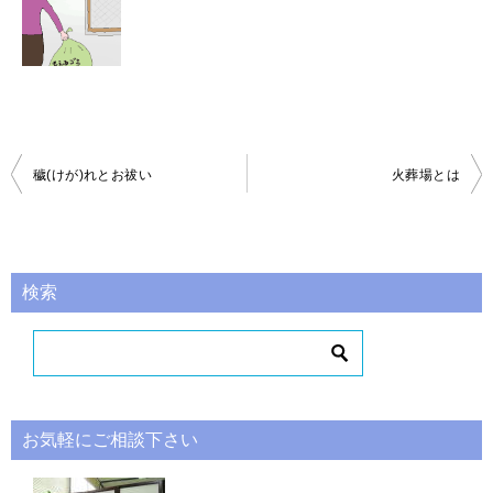
投
穢(けが)れとお祓い
火葬場とは
稿
ナ
ビ
検索
ゲ
ー
シ
ョ
お気軽にご相談下さい
ン