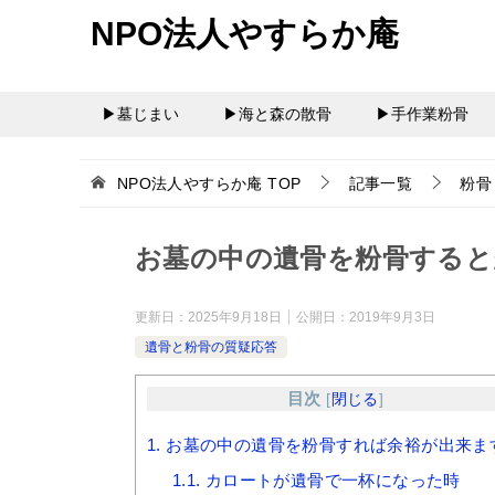
NPO法人やすらか庵
▶墓じまい
▶海と森の散骨
▶手作業粉骨
NPO法人やすらか庵
TOP
記事一覧
粉骨
お墓の中の遺骨を粉骨すると
更新日：
2025年9月18日
公開日：
2019年9月3日
遺骨と粉骨の質疑応答
目次
[
閉じる
]
1.
お墓の中の遺骨を粉骨すれば余裕が出来ま
1.1.
カロートが遺骨で一杯になった時