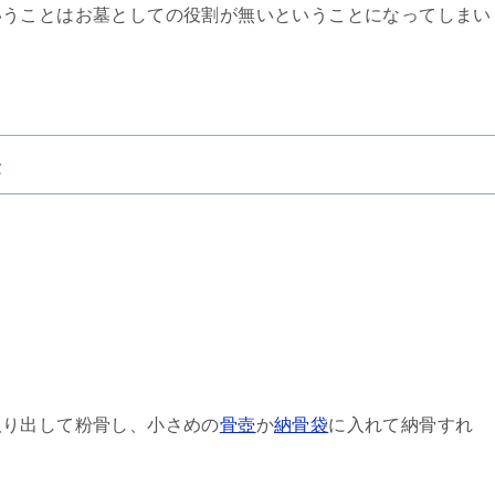
いうことはお墓としての役割が無いということになってしまい
法
取り出して粉骨し、小さめの
骨壺
か
納骨袋
に入れて納骨すれ