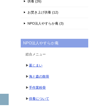
供養 (26)
お焚き上げ供養 (12)
NPO法人やすらか庵 (3)
NPO法人やすらか庵
総合メニュー
▶
墓じまい
▶
海と森の散骨
▶
手作業粉骨
▶
供養について