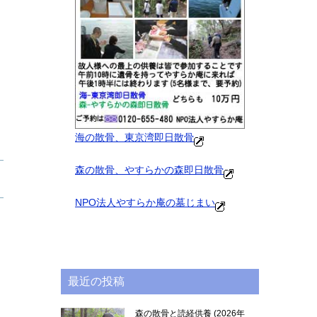
海の散骨、東京湾即日散骨
森の散骨、やすらかの森即日散骨
NPO法人やすらか庵の墓じまい
最近の投稿
森の散骨と読経供養
2026年