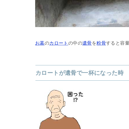
お墓
の
カロート
の中の
遺骨
を
粉骨
すると容
カロートが遺骨で一杯になった時