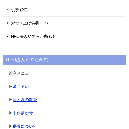
供養 (26)
お焚き上げ供養 (12)
NPO法人やすらか庵 (3)
NPO法人やすらか庵
総合メニュー
▶
墓じまい
▶
海と森の散骨
▶
手作業粉骨
▶
供養について