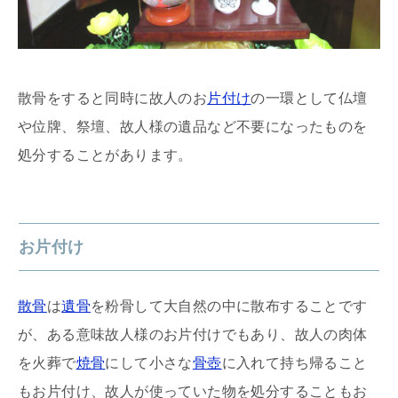
散骨をすると同時に故人のお
片付け
の一環として仏壇
や位牌、祭壇、故人様の遺品など不要になったものを
処分することがあります。
お片付け
散骨
は
遺骨
を粉骨して大自然の中に散布することです
が、ある意味故人様のお片付けでもあり、故人の肉体
を火葬で
焼骨
にして小さな
骨壺
に入れて持ち帰ること
もお片付け、故人が使っていた物を処分することもお