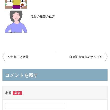
散骨の報告の仕方
投
四十九日と散骨
自筆証書遺言のサンプル
稿
ナ
コメントを残す
ビ
ゲ
名前
必須
ー
シ