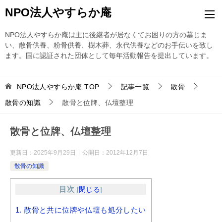
NPO法人やすらか庵
NPO法人やすらか庵は主に後継者が居なくてお困りの方の墓じま
い、散骨供養、粉骨供養、樹木葬、永代供養などのお手伝いを致し
ます。国に認証された団体として毎年活動報告を提出しています。
NPO法人やすらか庵
TOP
記事一覧
散骨
散骨の知識
散骨と位牌、仏壇整理
散骨と位牌、仏壇整理
更新日：
2025年9月29日
公開日：
2012年12月7日
散骨の知識
目次
[
閉じる
]
1.
散骨と共に位牌や仏壇も処分したい