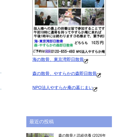
海の散骨、東京湾即日散骨
森の散骨、やすらかの森即日散骨
NPO法人やすらか庵の墓じまい
最近の投稿
森の散骨と読経供養
2026年