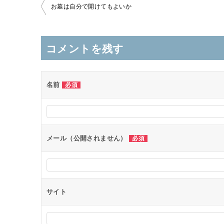
投
お墓は自分で開けてもよいか
稿
ナ
コメントを残す
ビ
ゲ
ー
名前
必須
シ
ョ
ン
メール（公開されません）
必須
サイト