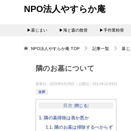
NPO法人やすらか庵
▶墓じまい
▶海と森の散骨
▶手作業粉骨
NPO法人やすらか庵
TOP
記事一覧
墓じ
隣のお墓について
更新日：
2025年9月29日
公開日：
2012年12月6日
改葬
目次
[
閉じる
]
1.
隣の墓掃除は善か悪か
1.1.
隣のお墓は掃除するべからず