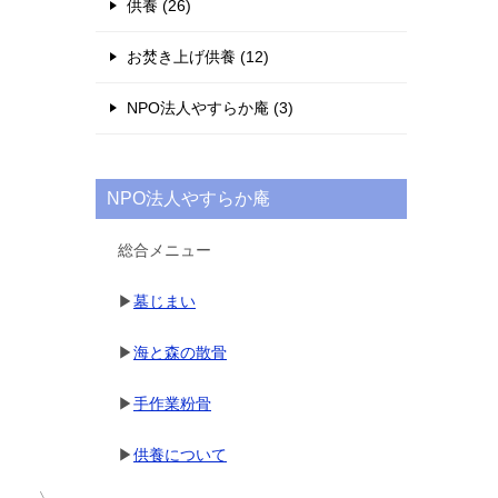
供養 (26)
お焚き上げ供養 (12)
NPO法人やすらか庵 (3)
NPO法人やすらか庵
総合メニュー
▶
墓じまい
▶
海と森の散骨
▶
手作業粉骨
▶
供養について