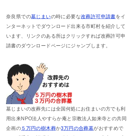
奈良県での
墓じまい
の時に必要な
改葬許可申請書
をイ
ンターネットでダウンロード出来る市町村を紹介して
います、リンクのある所はクリックすれば改葬許可申
請書のダウンロードページにジャンプします。
墓じまいの改葬先には全国何処にお住まいの方でも利
用出来NPO法人やすらか庵と宗教法人如来寺との共同
企画の
５万円の樹木葬
か
3万円の合葬墓
がおすすめで