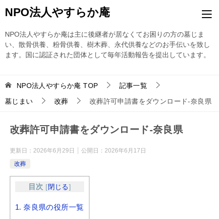
NPO法人やすらか庵
NPO法人やすらか庵は主に後継者が居なくてお困りの方の墓じま
い、散骨供養、粉骨供養、樹木葬、永代供養などのお手伝いを致し
ます。国に認証された団体として毎年活動報告を提出しています。
NPO法人やすらか庵
TOP
記事一覧
墓じまい
改葬
改葬許可申請書をダウンロード-奈良県
改葬許可申請書をダウンロード-奈良県
更新日：
2026年6月29日
公開日：
2026年6月17日
改葬
目次
[
閉じる
]
1.
奈良県の役所一覧