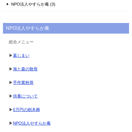
NPO法人やすらか庵 (3)
NPO法人やすらか庵
総合メニュー
▶
墓じまい
▶
海と森の散骨
▶
手作業粉骨
▶
供養について
▶
5万円の樹木葬
▶
NPO法人やすらか庵