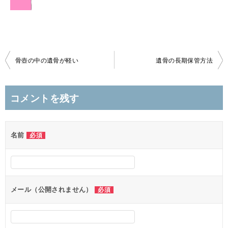
投
骨壺の中の遺骨が軽い
遺骨の長期保管方法
稿
ナ
コメントを残す
ビ
ゲ
名前
必須
ー
シ
ョ
ン
メール（公開されません）
必須