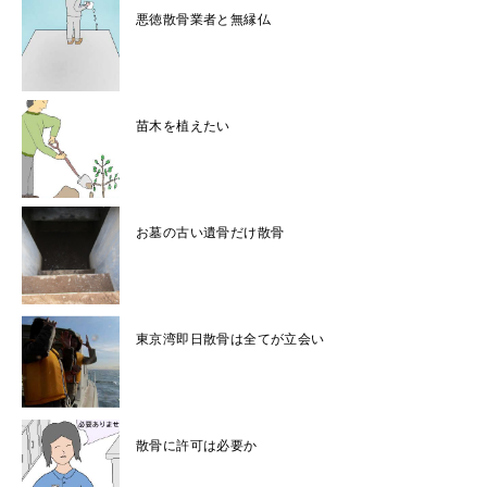
悪徳散骨業者と無縁仏
苗木を植えたい
お墓の古い遺骨だけ散骨
東京湾即日散骨は全てが立会い
散骨に許可は必要か