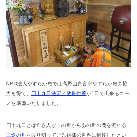
NPO法人やすらか庵では高野山真言宗やすらか庵の協
力を得て、
四十九日法要と散骨供養
が1日で出来るコー
スを準備いたしました。
四十九日とは亡き人がこの世からあの世の間を流れる
三途の川
を渡り切ってご先祖様の世界に到達したとい