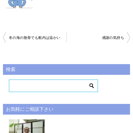
投
冬の海の散骨でも船内は温かい
感謝の気持ち
稿
ナ
ビ
検索
ゲ
ー
シ
ョ
お気軽にご相談下さい
ン