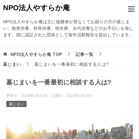
NPO法人やすらか庵
NPO法人やすらか庵は主に後継者が居なくてお困りの方の墓じま
い、散骨供養、粉骨供養、樹木葬、永代供養などのお手伝いを致し
ます。国に認証された団体として毎年活動報告を提出しています。
NPO法人やすらか庵
TOP
記事一覧
墓じまい
墓じまいを一番最初に相談する人は?
墓じまいを一番最初に相談する人は?
更新日：
2024年2月21日
公開日：
2020年2月10日
墓じまい