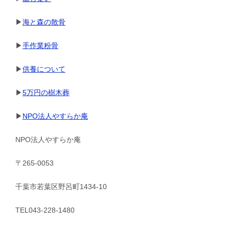
▶
海と森の散骨
▶
手作業粉骨
▶
供養について
▶
5万円の樹木葬
▶
NPO法人やすらか庵
NPO法人やすらか庵
〒265-0053
千葉市若葉区野呂町1434-10
TEL043-228-1480