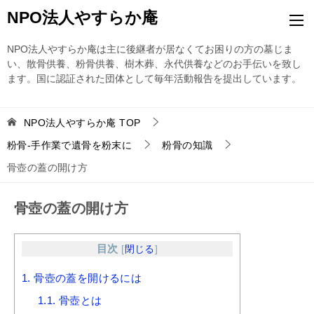
NPO法人やすらか庵
NPO法人やすらか庵は主に後継者が居なくてお困りの方の墓じま
い、散骨供養、粉骨供養、樹木葬、永代供養などのお手伝いを致し
ます。国に認証された団体として毎年活動報告を提出しています。
NPO法人やすらか庵
TOP
粉骨-手作業で遺骨を粉末に
粉骨の知識
骨壺の蓋の開け方
骨壺の蓋の開け方
目次
[
閉じる
]
1.
骨壺の蓋を開けるには
1.1.
骨壺とは