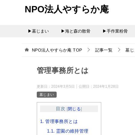
NPO法人やすらか庵
▶墓じまい
▶海と森の散骨
▶手作業粉骨
NPO法人やすらか庵
TOP
記事一覧
墓じ
管理事務所とは
更新日：
2024年3月5日
公開日：
2024年1月28日
墓じまい
目次
[
閉じる
]
1.
管理事務所とは
1.1.
霊園の維持管理