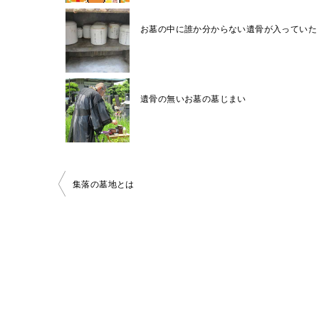
お墓の中に誰か分からない遺骨が入っていた
遺骨の無いお墓の墓じまい
投
集落の墓地とは
稿
ナ
ビ
ゲ
ー
シ