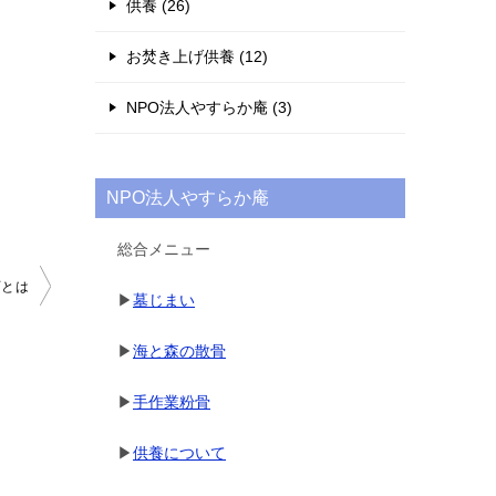
供養 (26)
お焚き上げ供養 (12)
NPO法人やすらか庵 (3)
NPO法人やすらか庵
総合メニュー
石とは
▶
墓じまい
▶
海と森の散骨
▶
手作業粉骨
▶
供養について