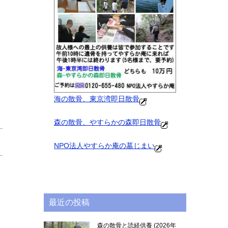
海の散骨、東京湾即日散骨
森の散骨、やすらかの森即日散骨
NPO法人やすらか庵の墓じまい
最近の投稿
森の散骨と読経供養
2026年